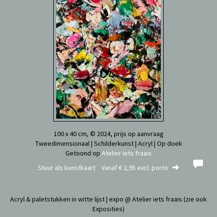
100 x 40 cm, © 2024, prijs op aanvraag
Tweedimensionaal | Schilderkunst | Acryl | Op doek
Getoond op
Atelier iets fraais
Stuur als kunstkaart
Vanaf € 2,95 excl. porto
Acryl & paletstukken in witte lijst | expo @ Atelier iets fraais (zie ook
Exposities)