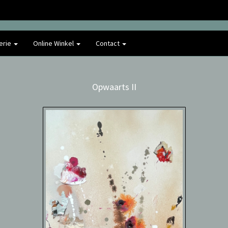
erie
Online Winkel
Contact
Opwaarts II