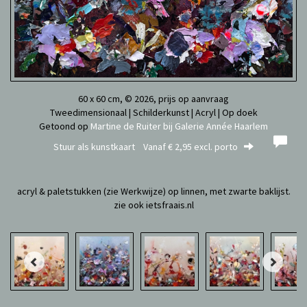
60 x 60 cm, © 2026, prijs op aanvraag
Tweedimensionaal | Schilderkunst | Acryl | Op doek
Getoond op
Martine de Ruiter bij Galerie Année Haarlem
Stuur als kunstkaart
Vanaf € 2,95 excl. porto
acryl & paletstukken (zie Werkwijze) op linnen, met zwarte baklijst.
zie ook ietsfraais.nl