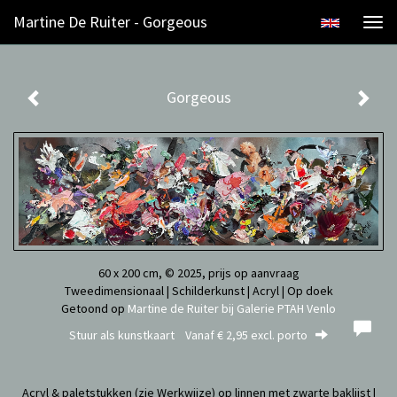
Martine De Ruiter - Gorgeous
Togg
navi
Gorgeous
60 x 200 cm, © 2025, prijs op aanvraag
Tweedimensionaal | Schilderkunst | Acryl | Op doek
Getoond op
Martine de Ruiter bij Galerie PTAH Venlo
Stuur als kunstkaart
Vanaf € 2,95 excl. porto
Acryl & paletstukken (zie Werkwijze) op linnen met zwarte baklijst |