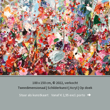
100 x 150 cm, © 2022, verkocht
Tweedimensionaal | Schilderkunst | Acryl | Op doek
Stuur als kunstkaart
Vanaf € 2,95 excl. porto