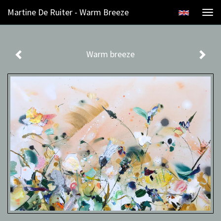
Martine De Ruiter - Warm Breeze
Togg
navi
Warm breeze