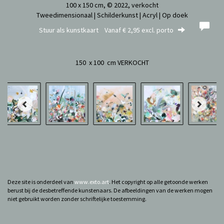
100 x 150 cm, © 2022, verkocht
Tweedimensionaal | Schilderkunst | Acryl | Op doek
Stuur als kunstkaart
Vanaf € 2,95 excl. porto
150 x 100 cm VERKOCHT
Deze site is onderdeel van
www.exto.art
. Het copyright op alle getoonde werken
berust bij de desbetreffende kunstenaars. De afbeeldingen van de werken mogen
niet gebruikt worden zonder schriftelijke toestemming.