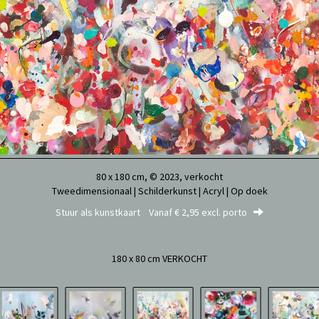
80 x 180 cm, © 2023, verkocht
Tweedimensionaal | Schilderkunst | Acryl | Op doek
Stuur als kunstkaart
Vanaf € 2,95 excl. porto
180 x 80 cm VERKOCHT