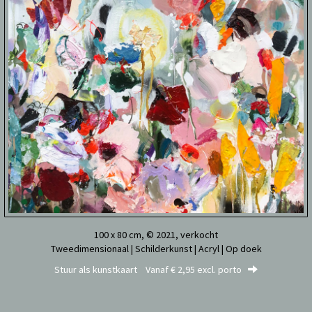
100 x 80 cm, © 2021, verkocht
Tweedimensionaal | Schilderkunst | Acryl | Op doek
Stuur als kunstkaart
Vanaf € 2,95 excl. porto