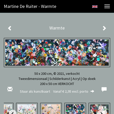
Martine De Ruiter - Warmte
Togg
navi
Warmte
50 x 200 cm, © 2021, verkocht
Tweedimensionaal | Schilderkunst | Acryl | Op doek
200 x 50 cm VERKOCHT
Stuur als kunstkaart
Vanaf € 2,95 excl. porto