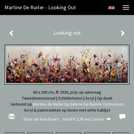
Martine De Ruiter - Looking Out
Togg
navi
Looking out
60 x 200 cm, © 2026, prijs op aanvraag
Tweedimensionaal | Schilderkunst | Acryl | Op doek
Getoond op
Martine de Ruiter bij Galerie De Ruimte Ootmarsum
Acryl & paletstukken op linnen met witte baklijst
Stuur als kunstkaart
Vanaf € 2,95 excl. porto